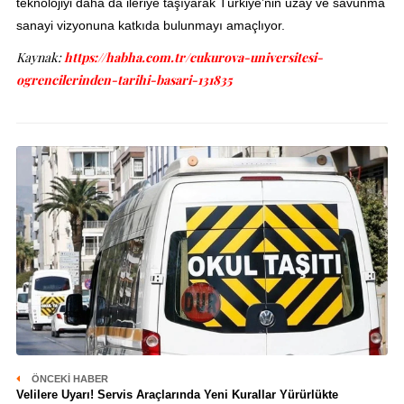
teknolojiyi daha da ileriye taşıyarak Türkiye’nin uzay ve savunma
sanayi vizyonuna katkıda bulunmayı amaçlıyor.
Kaynak:
https://habha.com.tr/cukurova-universitesi-
ogrencilerinden-tarihi-basari-131835
ÖNCEKI HABER
Velilere Uyarı! Servis Araçlarında Yeni Kurallar Yürürlükte