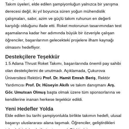
Takım üyeleri, elde edilen şampiyonluğun yalnızca bir yarışma
derecesi değil, iki yıl boyunca süren yoğun mühendislik
çalışmaları, sabır, azim ve güçlü takım ruhunun en değerli
karşılığı olduğunu ifade etti. Roket motorunun tasarımından test
aşamalarına kadar her adımında büyük bir özveriyle çalışan
öğrenciler, başarılarının gelecekteki projelere ilham kaynağı
olmasını hedefliyor.
Destekçilere Teşekkür
1.5 Adana Thrust Roket Takımı, başarılarında önemli pay sahibi
olan destekçilerini de unutmadı. Açıklamada, Çukurova
Üniversitesi Rektörü
Prof. Dr. Hamit Emrah Beriş
, Rektör
Yardımcısı
Prof. Dr. Hüseyin Akıllı
ve takım danışmanı
Arş.
Gör. Umutcan Olmuş
başta olmak üzere tüm sponsorlarına ve
kendilerine inanan herkese teşekkür edildi.
Yeni Hedefler Yolda
Elde edilen bu tarihi şampiyonlukla birlikte takımın hedefi, ulusal
başarıyı uluslararası alana taşımak. Öğrenciler, geliştirdikleri