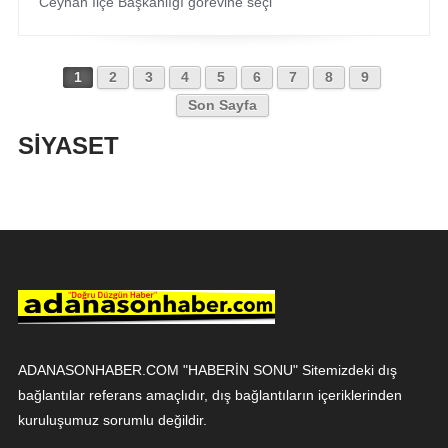
Ceyhan İlçe Başkanlığı görevine seçi
1
2
3
4
5
6
7
8
9
Son Sayfa
SİYASET
ADANASONHABER.COM "HABERİN SONU" Sitemizdeki dış
bağlantılar referans amaçlıdır, dış bağlantıların içeriklerinden
kuruluşumuz sorumlu değildir.