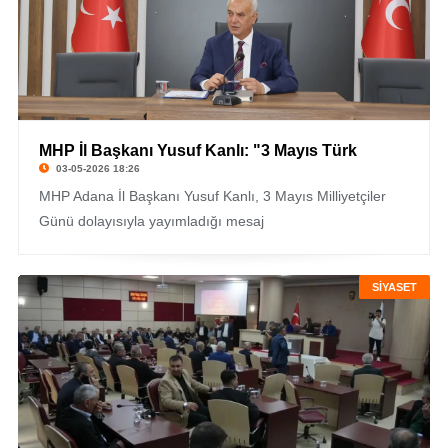
MHP İl Başkanı Yusuf Kanlı: "3 Mayıs Türk
03-05-2026 18:26
MHP Adana İl Başkanı Yusuf Kanlı, 3 Mayıs Milliyetçiler
Günü dolayısıyla yayımladığı mesaj
SİYASET