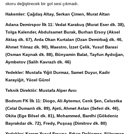
skoru değiştirecek bir gol sesi çıkmadı.
Hakemler: Çağdaş Altay, Serkan Çimen, Murat Altan
Adana Demirspor İlk 11: Vedat Karakuş (Murat Eser dk. 38),
Tolga Kalender, Abdulsamet Burak, Burhan Ersoy (Aksel
Aktaş dk. 67), Arda Okan Kurtalan (Ozan Demirbağ dk. 46,
Ahmet Yılmaz dk. 90), Maestro, İzzet Çelik, Yusuf Barasi
(Osman Kaynak dk. 88), Bünyamin Balat, Tayfun Aydoğan,
Aymbetov (Salih Kavrazlı dk. 46)
Yedekler: Mustafa Yiğit Durmaz, Samet Duyur, Kadir
Karayiğit, Yücel Gürol
Teknik Direktör: Mustafa Alper Avcı
Bodrum FK İlk 11: Diogo, Ali Aytemur, Cenk Şen, Celustka
(Celal Dumanlı dk. 89), Ajeti, Ahmet Aslan (Seferi dk. 46),
Okita (Ege Bilsel dk. 81), Mohammed, Bardhi (Gökdeniz
Bayrakdar dk. 72), Fredy, Puşcaş (Dimitrov dk. 80)
Yedekler: Kerem Yusuf Ersuna, Erkan Değişmez, Süleyman