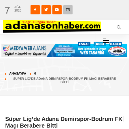
7
AĞU
TR
2026
ANASAYFA
0
SÜPER LIG’DE ADANA DEMIRSPOR-BODRUM FK MAÇI BERABERE
BITTI
Süper Lig’de Adana Demirspor-Bodrum FK
Maçı Berabere Bitti