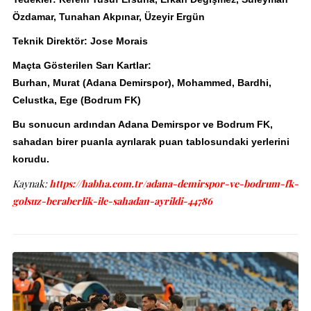
Özdamar, Tunahan Akpınar, Üzeyir Ergün
Teknik Direktör: Jose Morais
Maçta Gösterilen Sarı Kartlar:
Burhan, Murat (Adana Demirspor), Mohammed, Bardhi,
Celustka, Ege (Bodrum FK)
Bu sonucun ardından Adana Demirspor ve Bodrum FK,
sahadan birer puanla ayrılarak puan tablosundaki yerlerini
korudu.
Kaynak:
https://habha.com.tr/adana-demirspor-ve-bodrum-fk-
golsuz-beraberlik-ile-sahadan-ayrildi-44786