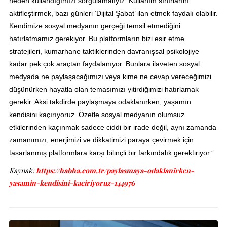
neden kullandığımızı sorgulamalıyız. Kullanım sınırlarını
aktifleştirmek, bazı günleri ‘Dijital Şabat’ ilan etmek faydalı olabilir.
Kendimize sosyal medyanın gerçeği temsil etmediğini
hatırlatmamız gerekiyor. Bu platformların bizi esir etme
stratejileri, kumarhane taktiklerinden davranışsal psikolojiye
kadar pek çok araçtan faydalanıyor. Bunlara ilaveten sosyal
medyada ne paylaşacağımızı veya kime ne cevap vereceğimizi
düşünürken hayatla olan temasımızı yitirdiğimizi hatırlamak
gerekir. Aksi takdirde paylaşmaya odaklanırken, yaşamın
kendisini kaçırıyoruz. Özetle sosyal medyanın olumsuz
etkilerinden kaçınmak sadece ciddi bir irade değil, aynı zamanda
zamanımızı, enerjimizi ve dikkatimizi paraya çevirmek için
tasarlanmış platformlara karşı bilinçli bir farkındalık gerektiriyor.”
Kaynak:
https://habha.com.tr/paylasmaya-odaklanirken-
yasamin-kendisini-kaciriyoruz-144976