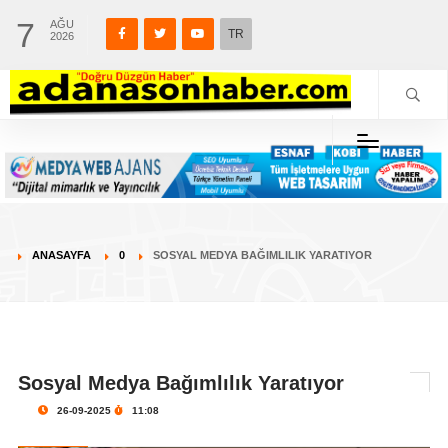
7
AĞU
TR
2026
ANASAYFA
0
SOSYAL MEDYA BAĞIMLILIK YARATIYOR
Sosyal Medya Bağımlılık Yaratıyor
26-09-2025
11:08