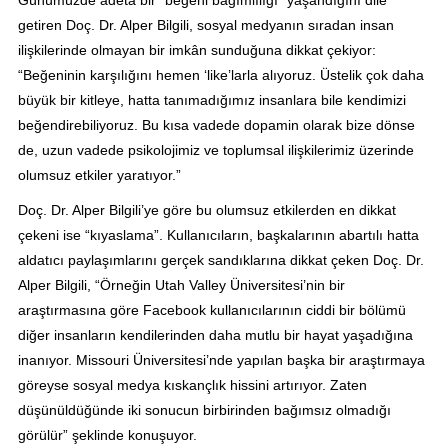
Günümüzde adeta bir “beğeni bağımlılığı” yaşandığını dile
getiren Doç. Dr. Alper Bilgili, sosyal medyanın sıradan insan
ilişkilerinde olmayan bir imkân sunduğuna dikkat çekiyor:
“Beğeninin karşılığını hemen ‘like’larla alıyoruz. Üstelik çok daha
büyük bir kitleye, hatta tanımadığımız insanlara bile kendimizi
beğendirebiliyoruz. Bu kısa vadede dopamin olarak bize dönse
de, uzun vadede psikolojimiz ve toplumsal ilişkilerimiz üzerinde
olumsuz etkiler yaratıyor.”
Doç. Dr. Alper Bilgili’ye göre bu olumsuz etkilerden en dikkat
çekeni ise “kıyaslama”. Kullanıcıların, başkalarının abartılı hatta
aldatıcı paylaşımlarını gerçek sandıklarına dikkat çeken Doç. Dr.
Alper Bilgili, “Örneğin Utah Valley Üniversitesi’nin bir
araştırmasına göre Facebook kullanıcılarının ciddi bir bölümü
diğer insanların kendilerinden daha mutlu bir hayat yaşadığına
inanıyor. Missouri Üniversitesi’nde yapılan başka bir araştırmaya
göreyse sosyal medya kıskançlık hissini artırıyor. Zaten
düşünüldüğünde iki sonucun birbirinden bağımsız olmadığı
görülür” şeklinde konuşuyor.