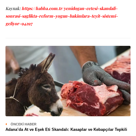
Kaynak:
https://habha.com.tr/yenidogan-cetesi-skandali-
sonrasi-saglikta-reform-yogun-bakimlara-teyit-sistemi-
geliyor-94297
ÖNCEKI HABER
Adana’da At ve Eşek Eti Skandalı: Kasaplar ve Kebapçılar Tepkili