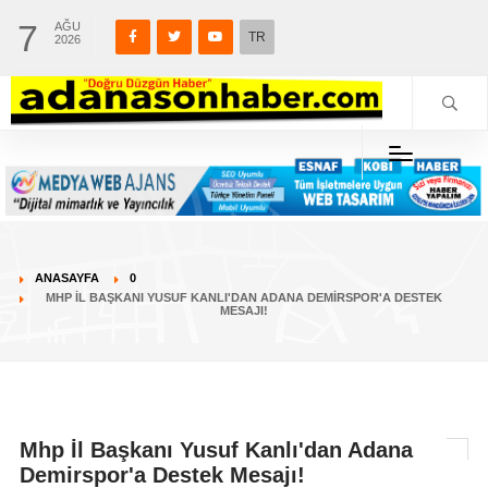
7
AĞU
TR
2026
ANASAYFA
0
MHP İL BAŞKANI YUSUF KANLI'DAN ADANA DEMIRSPOR'A DESTEK
MESAJI!
Mhp İl Başkanı Yusuf Kanlı'dan Adana
Demirspor'a Destek Mesajı!