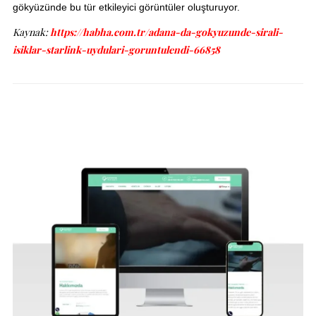
gökyüzünde bu tür etkileyici görüntüler oluşturuyor.
Kaynak:
https://habha.com.tr/adana-da-gokyuzunde-sirali-
isiklar-starlink-uydulari-goruntulendi-66858