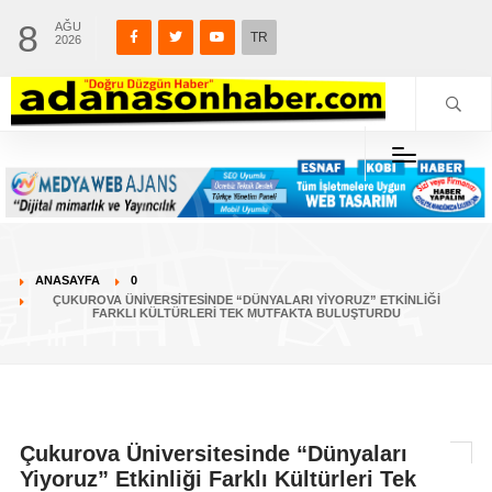
8
AĞU
TR
2026
ANASAYFA
0
ÇUKUROVA ÜNIVERSITESINDE “DÜNYALARI YIYORUZ” ETKINLIĞI
FARKLI KÜLTÜRLERI TEK MUTFAKTA BULUŞTURDU
Çukurova Üniversitesinde “Dünyaları
Yiyoruz” Etkinliği Farklı Kültürleri Tek