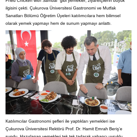
Fried Chicken with Sambal” gibi yemekler, ziyaretçilerin büyük
ilgisini çekti. Çukurova Üniversitesi Gastronomi ve Mutfak
Sanatları Bölümü Öğretim Üyeleri katılımcılara hem bilimsel
olarak yemek yapmayı hem de sunum yapmayı anlattı.
Katılımcılar Gastronomi şefleri ile yaptıkları yemekleri ise
Çukurova Üniversitesi Rektörü Prof. Dr. Hamit Emrah Beriş’e
sundu. Hazırlanan yemekleri tek tek tadarak yabancı uyruklu