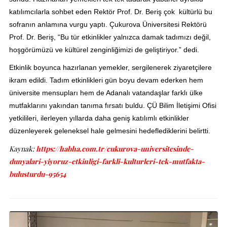
katılımcılarla sohbet eden Rektör Prof. Dr. Beriş çok kültürlü bu
sofranın anlamına vurgu yaptı. Çukurova Üniversitesi Rektörü
Prof. Dr. Beriş, “Bu tür etkinlikler yalnızca damak tadımızı değil,
hoşgörümüzü ve kültürel zenginliğimizi de geliştiriyor.” dedi.
Etkinlik boyunca hazırlanan yemekler, sergilenerek ziyaretçilere
ikram edildi. Tadım etkinlikleri gün boyu devam ederken hem
üniversite mensupları hem de Adanalı vatandaşlar farklı ülke
mutfaklarını yakından tanıma fırsatı buldu. ÇÜ Bilim İletişimi Ofisi
yetkilileri, ilerleyen yıllarda daha geniş katılımlı etkinlikler
düzenleyerek geleneksel hale gelmesini hedeflediklerini belirtti.
Kaynak:
https://habha.com.tr/cukurova-universitesinde-
dunyalari-yiyoruz-etkinligi-farkli-kulturleri-tek-mutfakta-
bulusturdu-95654