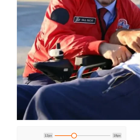
12px
18px