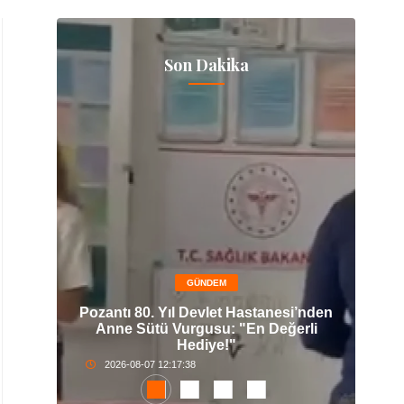
Son Dakika
GÜNDEM
e Dev
Pozantı 80. Yıl Devlet Hastanesi’nden
TUR
inesi
Anne Sütü Vurgusu: "En Değerli
Su
Hediye!"
2026-08-07 12:17:38