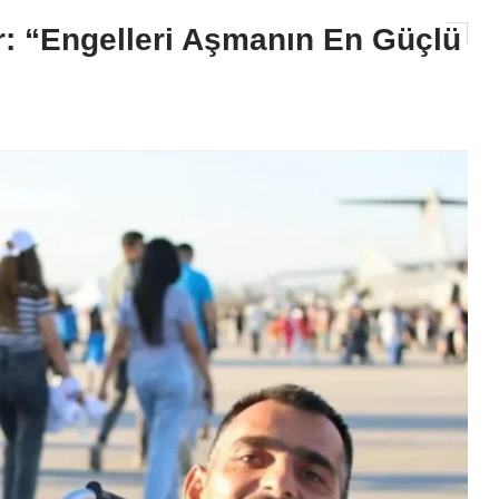
r: “Engelleri Aşmanın En Güçlü
GÜNDEM
Adana Büyükşehir’den Üreticiy
Destek: 168 Adet Süt Sağım Mak
Dağıtıldı!
2026-08-06 12:03:30