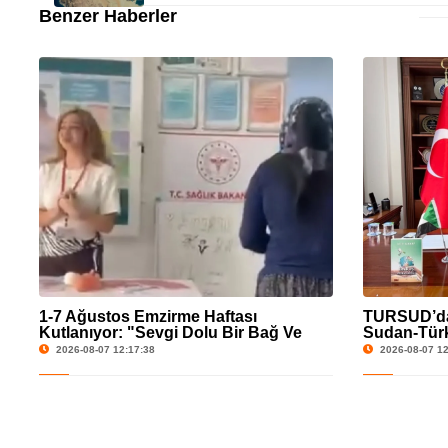
Benzer Haberler
1-7 Ağustos Emzirme Haftası
TURSUD’dan
Kutlanıyor: "Sevgi Dolu Bir Bağ Ve
Sudan-Türk
Sağlıklı Gelecek"
Edildi
2026-08-07 12:17:38
2026-08-07 12