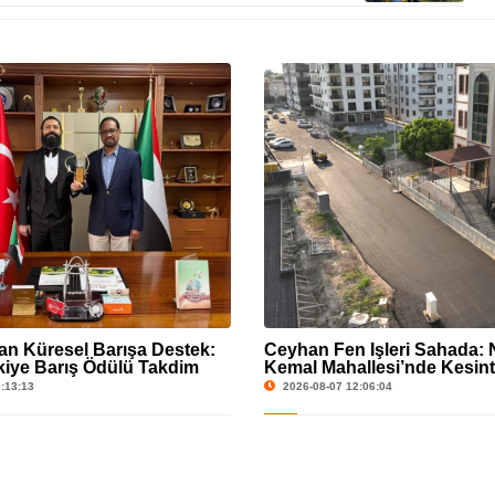
 Küresel Barışa Destek:
Ceyhan Fen İşleri Sahada:
iye Barış Ödülü Takdim
Kemal Mahallesi’nde Kesinti
Çalışması
:13:13
2026-08-07 12:06:04