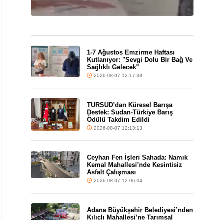
1-7 Ağustos Emzirme Haftası
Kutlanıyor: "Sevgi Dolu Bir Bağ Ve
Sağlıklı Gelecek"
2026-08-07 12:17:38
TURSUD’dan Küresel Barışa
Destek: Sudan-Türkiye Barış
Ödülü Takdim Edildi
2026-08-07 12:13:13
Ceyhan Fen İşleri Sahada: Namık
Kemal Mahallesi’nde Kesintisiz
Asfalt Çalışması
2026-08-07 12:06:04
Adana Büyükşehir Belediyesi’nden
Kılıçlı Mahallesi’ne Tarımsal