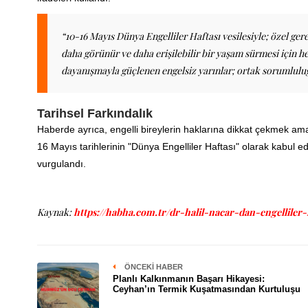
“10-16 Mayıs Dünya Engelliler Haftası vesilesiyle; özel ge
daha görünür ve daha erişilebilir bir yaşam sürmesi için h
dayanışmayla güçlenen engelsiz yarınlar; ortak sorumlulu
Tarihsel Farkındalık
Haberde ayrıca, engelli bireylerin haklarına dikkat çekmek amac
16 Mayıs tarihlerinin "Dünya Engelliler Haftası" olarak kabul edi
vurgulandı.
Kaynak:
https://habha.com.tr/dr-halil-nacar-dan-engelliler-h
ÖNCEKI HABER
Planlı Kalkınmanın Başarı Hikayesi:
Ceyhan’ın Termik Kuşatmasından Kurtuluşu