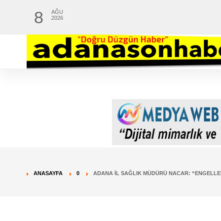
8
AĞU
2026
ANASAYFA
0
ADANA İL SAĞLIK MÜDÜRÜ NACAR: “ENGELLER