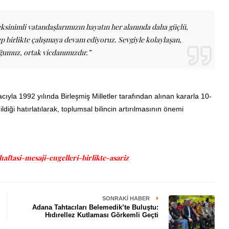
reksinimli vatandaşlarımızın hayatın her alanında daha güçlü,
ep birlikte çalışmaya devam ediyoruz. Sevgiyle kolaylaşan,
ğumuz, ortak vicdanımızdır.”
ıyla 1992 yılında Birleşmiş Milletler tarafından alınan kararla 10-
ldiği hatırlatılarak, toplumsal bilincin artırılmasının önemi
aftasi-mesaji-engelleri-birlikte-asariz
SONRAKI HABER
Adana Tahtacıları Belemedik’te Buluştu:
Hıdırellez Kutlaması Görkemli Geçti