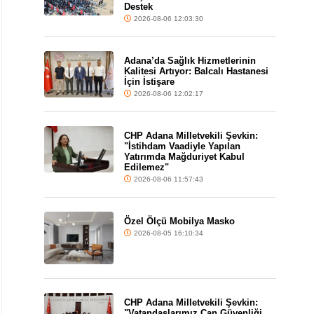
Destek
2026-08-06 12:03:30
Adana’da Sağlık Hizmetlerinin
Kalitesi Artıyor: Balcalı Hastanesi
İçin İstişare
2026-08-06 12:02:17
CHP Adana Milletvekili Şevkin:
"İstihdam Vaadiyle Yapılan
Yatırımda Mağduriyet Kabul
Edilemez"
2026-08-06 11:57:43
Özel Ölçü Mobilya Masko
2026-08-05 16:10:34
CHP Adana Milletvekili Şevkin:
"Vatandaşlarımız Can Güvenliği