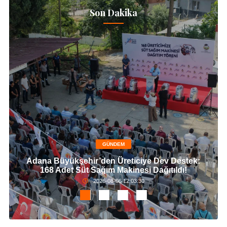
Son Dakika
GÜNDEM
Adana Büyükşehir’den Üreticiye Dev Destek:
168 Adet Süt Sağım Makinesi Dağıtıldı!
2026-08-06 12:03:30