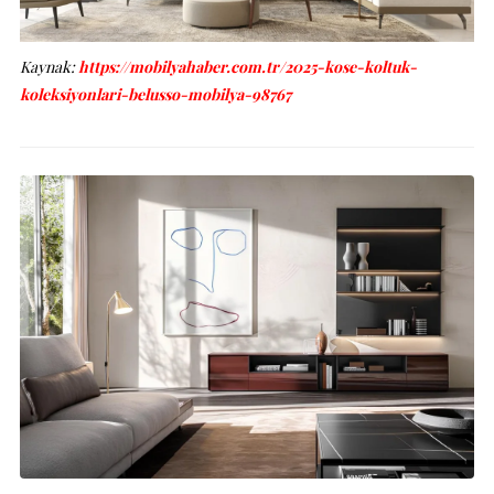
Kaynak:
https://mobilyahaber.com.tr/2025-kose-koltuk-
koleksiyonlari-belusso-mobilya-98767