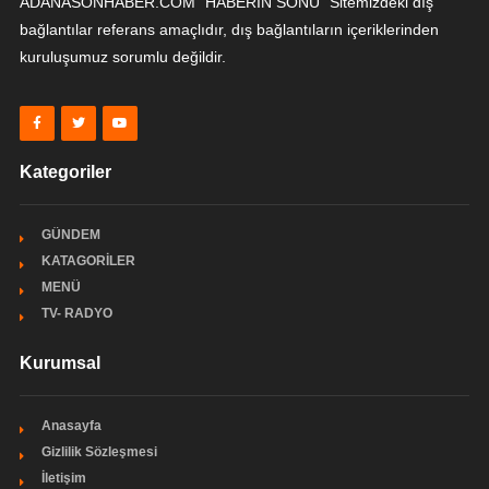
ADANASONHABER.COM "HABERİN SONU" Sitemizdeki dış
bağlantılar referans amaçlıdır, dış bağlantıların içeriklerinden
kuruluşumuz sorumlu değildir.
Kategoriler
GÜNDEM
KATAGORİLER
MENÜ
TV- RADYO
Kurumsal
Anasayfa
Gizlilik Sözleşmesi
İletişim