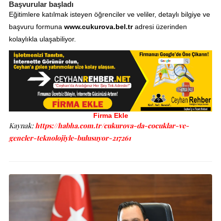
Başvurular başladı
Eğitimlere katılmak isteyen öğrenciler ve veliler, detaylı bilgiye ve
başvuru formuna
www.cukurova.bel.tr
adresi üzerinden
kolaylıkla ulaşabiliyor.
Firma Ekle
Kaynak:
https://habha.com.tr/cukurova-da-cocuklar-ve-
gencler-teknolojiyle-bulusuyor-217261