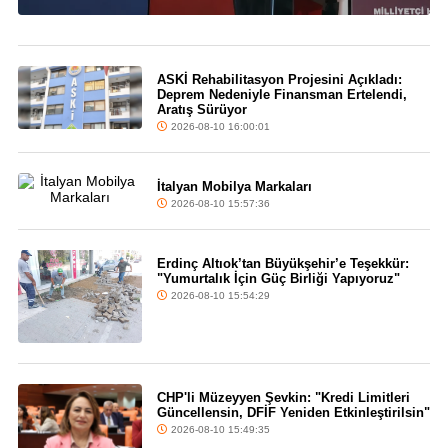
ASKİ Rehabilitasyon Projesini Açıkladı:
Deprem Nedeniyle Finansman Ertelendi,
Aratış Sürüyor
2026-08-10 16:00:01
İtalyan Mobilya Markaları
2026-08-10 15:57:36
Erdinç Altıok’tan Büyükşehir’e Teşekkür:
"Yumurtalık İçin Güç Birliği Yapıyoruz"
2026-08-10 15:54:29
CHP'li Müzeyyen Şevkin: "Kredi Limitleri
Güncellensin, DFİF Yeniden Etkinleştirilsin"
2026-08-10 15:49:35