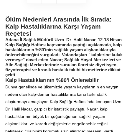
Ölüm Nedenleri Arasında İlk Sırada:
Kalp Hastalıklarına Karşı Yaşam
Reçetesi
Adana İl Sağlık Müdürü Uzm. Dr. Halil Nacar, 12-18 Nisan
Kalp Sağlığı Haftası kapsamında yaptığı açıklamada, kalp
hastalıklarının %80’inin sağlıklı yaşam alışkanlıklarıyla
önlenebileceğini vurguladı. Vatandaşları "kalplerine kulak
vermeye" davet eden Nacar; Sağlıklı Hayat Merkezleri ve
Aile Sağlığı Merkezlerinde sunulan ücretsiz diyetisyen,
fizyoterapist ve kronik hastalık takibi hizmetlerine dikkat
çekti.
Kalp Hastalıklarının %80’i Önlenebilir
Dünya genelinde ve ülkemizde yaşam kayıplarının en yaygın
nedeni olan kalp-damar hastalıklarına karşı farkındalık
oluşturmayı amaçlayan Kalp Sağlığı Haftası’nda konuşan Uzm.
Dr. Halil Nacar, çarpıcı bir istatistik paylaştı. Nacar, kalp
hastalıklarının büyük bir çoğunluğunun sağlıklı yaşam
alışkanlıkları ve kararlı değişimlerle engellenebileceğini
belirterek, "Kalbinizi korumak sizin elinizde" mesajını verdi.