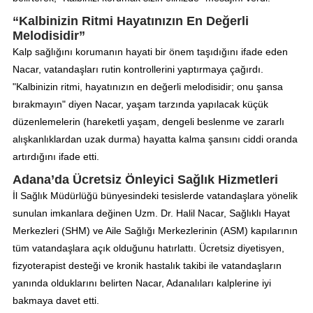
“Kalbinizin Ritmi Hayatınızın En Değerli
Melodisidir”
Kalp sağlığını korumanın hayati bir önem taşıdığını ifade eden
Nacar, vatandaşları rutin kontrollerini yaptırmaya çağırdı.
"Kalbinizin ritmi, hayatınızın en değerli melodisidir; onu şansa
bırakmayın" diyen Nacar, yaşam tarzında yapılacak küçük
düzenlemelerin (hareketli yaşam, dengeli beslenme ve zararlı
alışkanlıklardan uzak durma) hayatta kalma şansını ciddi oranda
artırdığını ifade etti.
Adana’da Ücretsiz Önleyici Sağlık Hizmetleri
İl Sağlık Müdürlüğü bünyesindeki tesislerde vatandaşlara yönelik
sunulan imkanlara değinen Uzm. Dr. Halil Nacar, Sağlıklı Hayat
Merkezleri (SHM) ve Aile Sağlığı Merkezlerinin (ASM) kapılarının
tüm vatandaşlara açık olduğunu hatırlattı. Ücretsiz diyetisyen,
fizyoterapist desteği ve kronik hastalık takibi ile vatandaşların
yanında olduklarını belirten Nacar, Adanalıları kalplerine iyi
bakmaya davet etti.