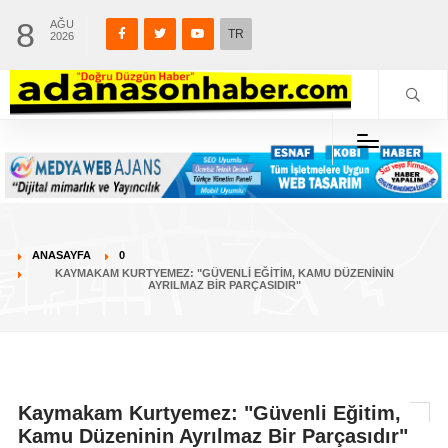
8
AĞU
TR
2026
ANASAYFA
0
KAYMAKAM KURTYEMEZ: "GÜVENLI EĞITIM, KAMU DÜZENININ
AYRILMAZ BIR PARÇASIDIR"
Kaymakam Kurtyemez: "Güvenli Eğitim,
Kamu Düzeninin Ayrılmaz Bir Parçasıdır"