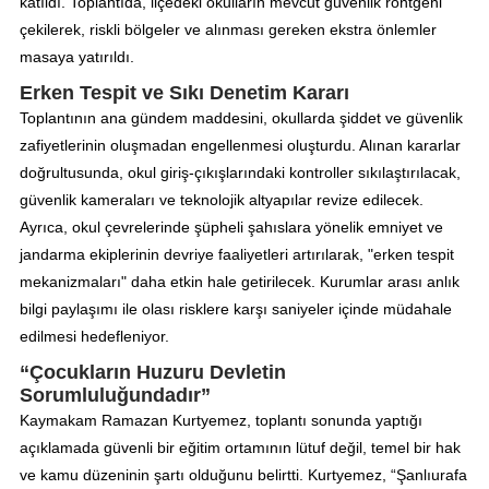
katıldı. Toplantıda, ilçedeki okulların mevcut güvenlik röntgeni
çekilerek, riskli bölgeler ve alınması gereken ekstra önlemler
masaya yatırıldı.
Erken Tespit ve Sıkı Denetim Kararı
Toplantının ana gündem maddesini, okullarda şiddet ve güvenlik
zafiyetlerinin oluşmadan engellenmesi oluşturdu. Alınan kararlar
doğrultusunda, okul giriş-çıkışlarındaki kontroller sıkılaştırılacak,
güvenlik kameraları ve teknolojik altyapılar revize edilecek.
Ayrıca, okul çevrelerinde şüpheli şahıslara yönelik emniyet ve
jandarma ekiplerinin devriye faaliyetleri artırılarak, "erken tespit
mekanizmaları" daha etkin hale getirilecek. Kurumlar arası anlık
bilgi paylaşımı ile olası risklere karşı saniyeler içinde müdahale
edilmesi hedefleniyor.
“Çocukların Huzuru Devletin
Sorumluluğundadır”
Kaymakam Ramazan Kurtyemez, toplantı sonunda yaptığı
açıklamada güvenli bir eğitim ortamının lütuf değil, temel bir hak
ve kamu düzeninin şartı olduğunu belirtti. Kurtyemez, “Şanlıurafa