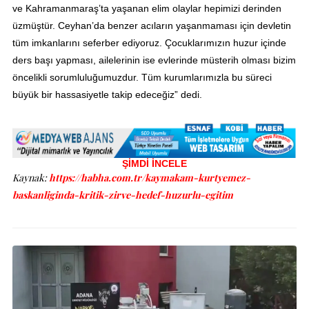
ve Kahramanmaraş’ta yaşanan elim olaylar hepimizi derinden
üzmüştür. Ceyhan’da benzer acıların yaşanmaması için devletin
tüm imkanlarını seferber ediyoruz. Çocuklarımızın huzur içinde
ders başı yapması, ailelerinin ise evlerinde müsterih olması bizim
öncelikli sorumluluğumuzdur. Tüm kurumlarımızla bu süreci
büyük bir hassasiyetle takip edeceğiz” dedi.
ŞİMDİ İNCELE
Kaynak:
https://habha.com.tr/kaymakam-kurtyemez-
baskanliginda-kritik-zirve-hedef-huzurlu-egitim