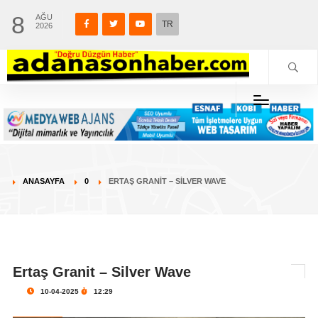
8
AĞU
TR
2026
ANASAYFA
0
ERTAŞ GRANIT – SILVER WAVE
Ertaş Granit – Silver Wave
10-04-2025
12:29