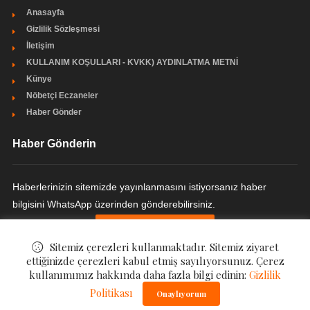
Anasayfa
Gizlilik Sözleşmesi
İletişim
KULLANIM KOŞULLARI - KVKK) AYDINLATMA METNİ
Künye
Nöbetçi Eczaneler
Haber Gönder
Haber Gönderin
Haberlerinizin sitemizde yayınlanmasını istiyorsanız haber
bilgisini WhatsApp üzerinden gönderebilirsiniz.
HABER GÖNDERIN
Sitemiz çerezleri kullanmaktadır. Sitemiz ziyaret
ettiğinizde çerezleri kabul etmiş sayılıyorsunuz. Çerez
kullanımımız hakkında daha fazla bilgi edinin:
Gizlilik
Politikası
© ©
Adana Son Haber
. All Rights Reserved.
Onaylıyorum