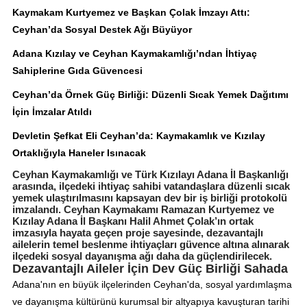
Kaymakam Kurtyemez ve Başkan Çolak İmzayı Attı:
Ceyhan’da Sosyal Destek Ağı Büyüyor
Adana Kızılay ve Ceyhan Kaymakamlığı’ndan İhtiyaç
Sahiplerine Gıda Güvencesi
Ceyhan’da Örnek Güç Birliği: Düzenli Sıcak Yemek Dağıtımı
İçin İmzalar Atıldı
Devletin Şefkat Eli Ceyhan’da: Kaymakamlık ve Kızılay
Ortaklığıyla Haneler Isınacak
Ceyhan Kaymakamlığı ve Türk Kızılayı Adana İl Başkanlığı
arasında, ilçedeki ihtiyaç sahibi vatandaşlara düzenli sıcak
yemek ulaştırılmasını kapsayan dev bir iş birliği protokolü
imzalandı. Ceyhan Kaymakamı Ramazan Kurtyemez ve
Kızılay Adana İl Başkanı Halil Ahmet Çolak’ın ortak
imzasıyla hayata geçen proje sayesinde, dezavantajlı
ailelerin temel beslenme ihtiyaçları güvence altına alınarak
ilçedeki sosyal dayanışma ağı daha da güçlendirilecek.
Dezavantajlı Aileler İçin Dev Güç Birliği Sahada
Adana'nın en büyük ilçelerinden Ceyhan'da, sosyal yardımlaşma
ve dayanışma kültürünü kurumsal bir altyapıya kavuşturan tarihi