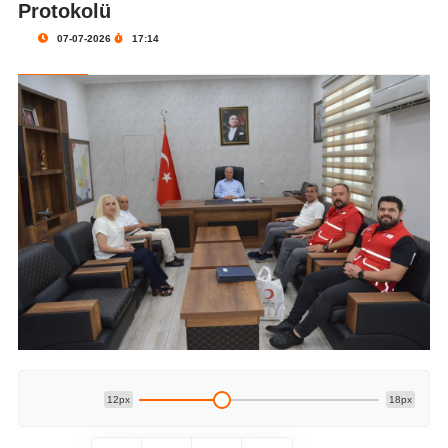
Protokolü
07-07-2026
17:14
12px
18px