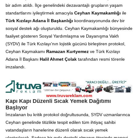
bir adım atıldı. İlçe genelindeki dezavantajlı grupların yaşam
standartlarını iyileştirmek amacıyla
Ceyhan Kaymakamlığı
ile
Türk Kızılayı Adana İl Başkanlığı
koordinasyonunda dev bir
sosyal destek ağı oluşturuldu. Ceyhan Kaymakamlığı bünyesinde
faaliyet gösteren Sosyal Yardımlaşma ve Dayanışma Vakfı
(SYDV) ile Türk Kızılayı'nın lojistik gücünü birleştiren protokol,
Ceyhan Kaymakamı
Ramazan Kurtyemez
ve Türk Kızılayı
Adana İl Başkanı
Halil Ahmet Çolak
tarafından resmi törenle
imzalandı.
www.truvareklam.com
Kapı Kapı Düzenli Sıcak Yemek Dağıtımı
Başlıyor
İmzalanan bu kritik protokol doğrultusunda, SYDV uzmanlarınca
Ceyhan genelinde titizlikle tespit edilen tüm ihtiyaç sahibi
vatandaşların hanelerine düzenli olarak sıcak yemek
ulaştırılacak. Sadece bir gıda desteği olmanın ötesinde manevi