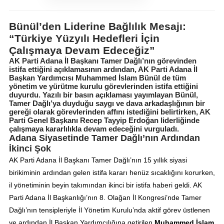
Bünül’den Liderine Bağlılık Mesajı:
“Türkiye Yüzyılı Hedefleri İçin
Çalışmaya Devam Edeceğiz”
AK Parti Adana İl Başkanı Tamer Dağlı’nın görevinden
istifa ettiğini açıklamasının ardından, AK Parti Adana İl
Başkan Yardımcısı Muhammed İslam Bünül de tüm
yönetim ve yürütme kurulu görevlerinden istifa ettiğini
duyurdu. Yazılı bir basın açıklaması yayımlayan Bünül,
Tamer Dağlı’ya duyduğu saygı ve dava arkadaşlığının bir
gereği olarak görevlerinden affını istediğini belirtirken, AK
Parti Genel Başkanı Recep Tayyip Erdoğan liderliğinde
çalışmaya kararlılıkla devam edeceğini vurguladı.
Adana Siyasetinde Tamer Dağlı’nın Ardından
İkinci Şok
AK Parti Adana İl Başkanı Tamer Dağlı’nın 15 yıllık siyasi
birikiminin ardından gelen istifa kararı henüz sıcaklığını korurken,
il yönetiminin beyin takımından ikinci bir istifa haberi geldi. AK
Parti Adana İl Başkanlığı’nın 8. Olağan İl Kongresi’nde Tamer
Dağlı’nın tensipleriyle İl Yönetim Kurulu’nda aktif görev üstlenen
ve ardından İl Başkan Yardımcılığına getirilen
Muhammed İslam