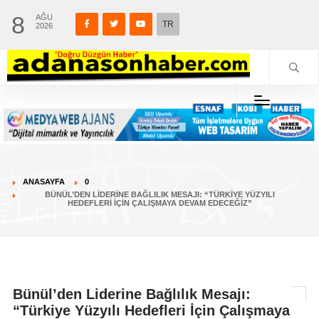
8
AĞU
TR
2026
ANASAYFA
0
BÜNÜL’DEN LIDERINE BAĞLILIK MESAJI: “TÜRKIYE YÜZYILI
HEDEFLERI İÇIN ÇALIŞMAYA DEVAM EDECEĞIZ”
Bünül’den Liderine Bağlılık Mesajı:
“Türkiye Yüzyılı Hedefleri İçin Çalışmaya