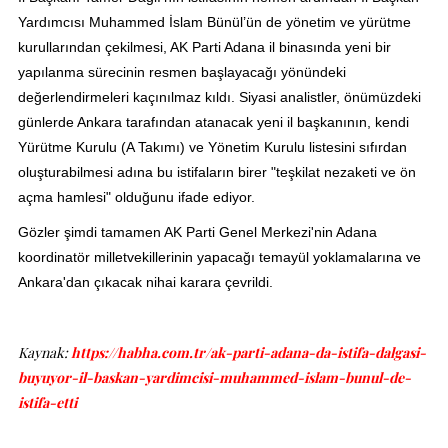
Yardımcısı Muhammed İslam Bünül’ün de yönetim ve yürütme
kurullarından çekilmesi, AK Parti Adana il binasında yeni bir
yapılanma sürecinin resmen başlayacağı yönündeki
değerlendirmeleri kaçınılmaz kıldı. Siyasi analistler, önümüzdeki
günlerde Ankara tarafından atanacak yeni il başkanının, kendi
Yürütme Kurulu (A Takımı) ve Yönetim Kurulu listesini sıfırdan
oluşturabilmesi adına bu istifaların birer "teşkilat nezaketi ve ön
açma hamlesi" olduğunu ifade ediyor.
Gözler şimdi tamamen AK Parti Genel Merkezi'nin Adana
koordinatör milletvekillerinin yapacağı temayül yoklamalarına ve
Ankara'dan çıkacak nihai karara çevrildi.
Kaynak:
https://habha.com.tr/ak-parti-adana-da-istifa-dalgasi-
buyuyor-il-baskan-yardimcisi-muhammed-islam-bunul-de-
istifa-etti