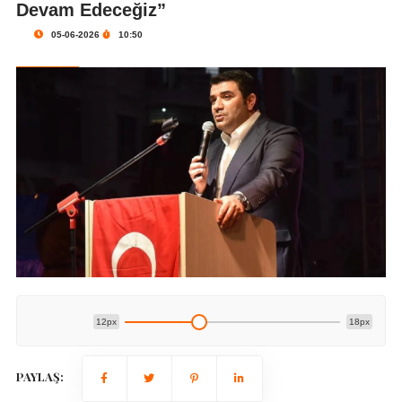
Devam Edeceğiz”
05-06-2026
10:50
12px
18px
PAYLAŞ: