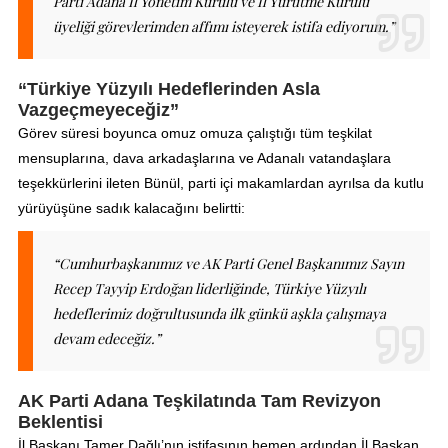
Parti Adana İl Yönetim Kurulu ve İl Yürütme Kurulu
üyeliği görevlerimden affımı isteyerek istifa ediyorum.”
“Türkiye Yüzyılı Hedeflerinden Asla
Vazgeçmeyeceğiz”
Görev süresi boyunca omuz omuza çalıştığı tüm teşkilat
mensuplarına, dava arkadaşlarına ve Adanalı vatandaşlara
teşekkürlerini ileten Bünül, parti içi makamlardan ayrılsa da kutlu
yürüyüşüne sadık kalacağını belirtti:
“Cumhurbaşkanımız ve AK Parti Genel Başkanımız Sayın
Recep Tayyip Erdoğan liderliğinde, Türkiye Yüzyılı
hedeflerimiz doğrultusunda ilk günkü aşkla çalışmaya
devam edeceğiz.”
AK Parti Adana Teşkilatında Tam Revizyon
Beklentisi
İl Başkanı Tamer Dağlı’nın istifasının hemen ardından İl Başkan