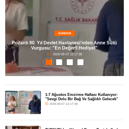
GÜNDEM
Pozantı 80. Yıl Devlet Hastanesi’nden Anne Sütü
Vurgusu: "En Değerli Hediye!"
2026-08-07 12:17:38
1-7 Ağustos Emzirme Haftası Kutlanıyor:
"Sevgi Dolu Bir Bağ Ve Sağlıklı Gelecek"
2026-08-07 12:17:38