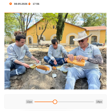
08-05-2026
17:56
12px
18px