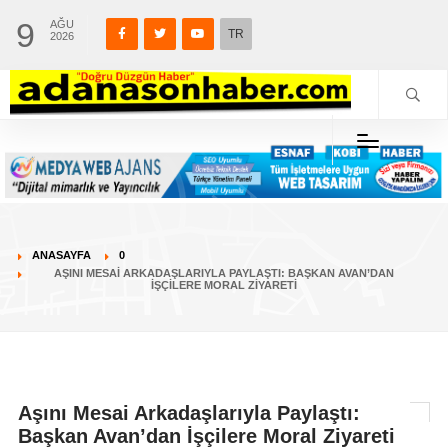
9
AĞU
TR
2026
ANASAYFA
0
AŞINI MESAI ARKADAŞLARIYLA PAYLAŞTI: BAŞKAN AVAN’DAN
İŞÇILERE MORAL ZIYARETI
Aşını Mesai Arkadaşlarıyla Paylaştı:
Başkan Avan’dan İşçilere Moral Ziyareti